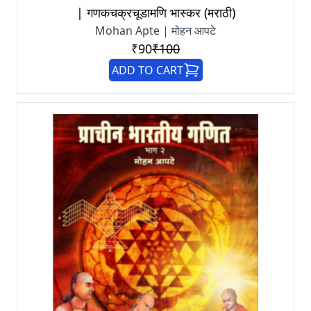
| गणकचक्रचूडामणि भास्कर (मराठी)
Mohan Apte | मोहन आपटे
₹90
₹100
ADD TO CART