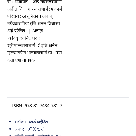
स : अजायत | अद्य नवशतवर्षाणि
अतीतानि | भास्कराचार्यस्य कार्य
परिचय : आधुनिकान् जनान्
मयैवकरणीय: इति अनेन विचारेण
अहं प्रेरित : | अतएव
'कविवृन्दवन्दितपद :
श्रीभास्काराचार्य :' इति अनेन
ग्रन्थरूपेण भास्कराचार्येभ्य : मया
दत्ता एषा मानवंदना |
ISBN:
978-81-7434-781-7
बाईंडिंग : कार्ड बाईंडिंग
आकार : ७" X ९.५"