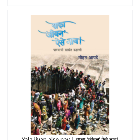
Yala jivan aise nav | याला ‘जीवन’ ऐसे नाव!