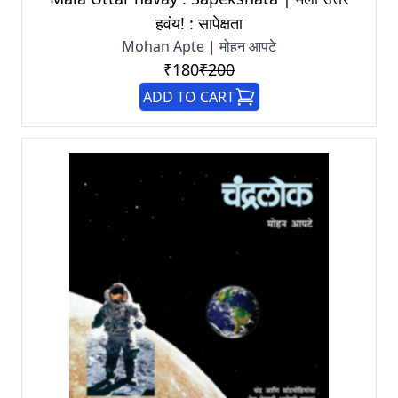
हवंय! : सापेक्षता
Mohan Apte | मोहन आपटे
₹180
₹200
ADD TO CART