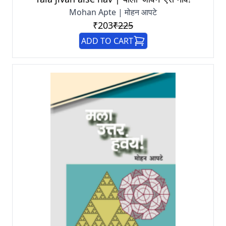
Mohan Apte | मोहन आपटे
₹203
₹225
ADD TO CART