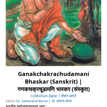
Ganakchakrachudamani
Bhaskar (Sanskrit) |
गणकचक्रचूडामणि भास्कर (संस्कृत)
by
Mohan Apte | मोहन आपटे
Editor:
Dr. Sadanand Borse | डॉ. सदानंद बोरसे
भारतीय खगोलशास्त्रस्य आद्य :