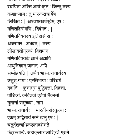
रचयिता अस्ति आर्यभट्ट : किन्तु तस्य
क्ल्शाध्याय : तु भास्कराचार्येण
लिखित : | अष्टाशतवर्षपूर्वम् एष :
गणितशिरोमणि : दिवंगत : |
गणितविषयस्य इतिहासे स :
अजरामर : अभवत् | तस्य
लीलावतीग्रन्थे विद्यमानं
गणितविषयकं ज्ञानं अद्यापि
आधुनिकान् जनान् अपि
सम्मोहयति | तथैव भास्कराचार्यस्य
उत्तुड्.गाया : प्रतिभाया : परिचयं
ददाति | कुशाग्रा बुद्धिमत्ता, विद्वत्ता,
पांडित्यं, कवितत्वं एतेषां नैकानां
गुणानां समुच्च्या : नाम
भास्कराचार्य : | भारतीयसंस्कृत्या :
एकम् अद्वितायं रत्नं खलु एष : |
चतुर्दशत्यधिकएकादशेशते
ख्रिस्ताब्दे, सह्यकुलाचलाश्रिते ग्रामे