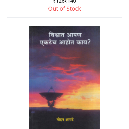
₹126
₹140
Out of Stock