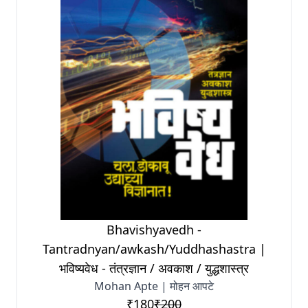
Bhavishyavedh -
Tantradnyan/awkash/Yuddhashastra |
भविष्यवेध - तंत्रज्ञान / अवकाश / युद्धशास्त्र
Mohan Apte | मोहन आपटे
₹180
₹200