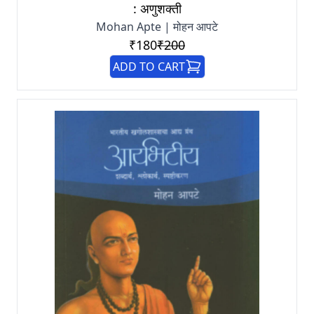
: अणुशक्ती
Mohan Apte | मोहन आपटे
₹180
₹200
ADD TO CART