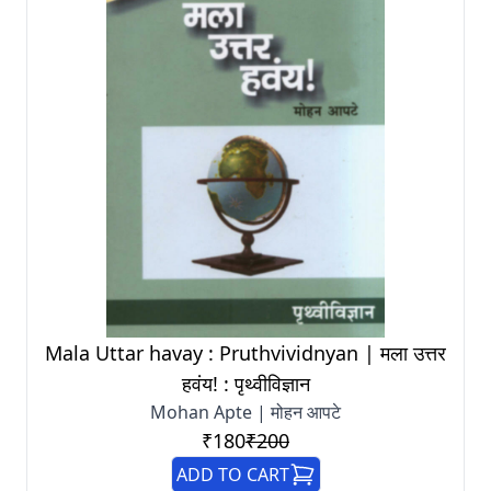
Mala Uttar havay : Pruthvividnyan | मला उत्तर
हवंय! : पृथ्वीविज्ञान
Mohan Apte | मोहन आपटे
₹180
₹200
ADD TO CART