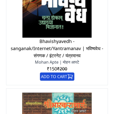
Bhavishyavedh -
sanganak/Internet/Yantramanav | भविष्यवेध -
संगणक / इंटरनेट / यंत्रमानव
Mohan Apte | मोहन आपटे
₹150
₹200
ADD TO CART