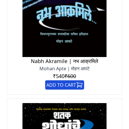
Nabh Akramile | नभ आक्रमिले
Mohan Apte | मोहन आपटे
₹540
₹600
ADD TO CART