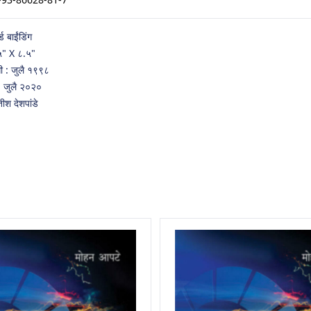
्ड बाईंडिंग
५" X ८.५"
ती : जुलै १९९८
 : जुलै २०२०
तीश देशपांडे