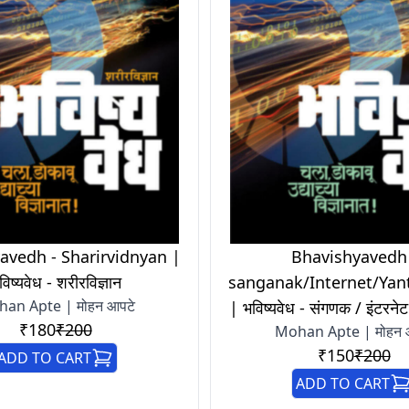
avedh - Sharirvidnyan |
Bhavishyavedh 
विष्यवेध - शरीरविज्ञान
sanganak/Internet/Ya
an Apte | मोहन आपटे
| भविष्यवेध - संगणक / इंटरनेट
₹180
₹200
Mohan Apte | मोहन 
₹150
₹200
ADD TO CART
ADD TO CART