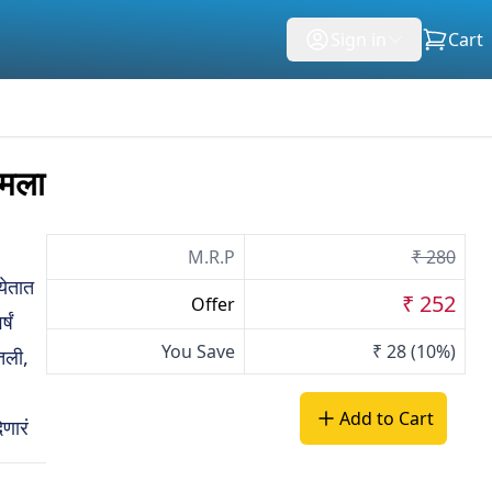
Sign in
Cart
मला
M.R.P
₹ 280
येतात
₹ 252
Offer
षं
You Save
₹ 28
(10%)
तली,
Add to Cart
णारं