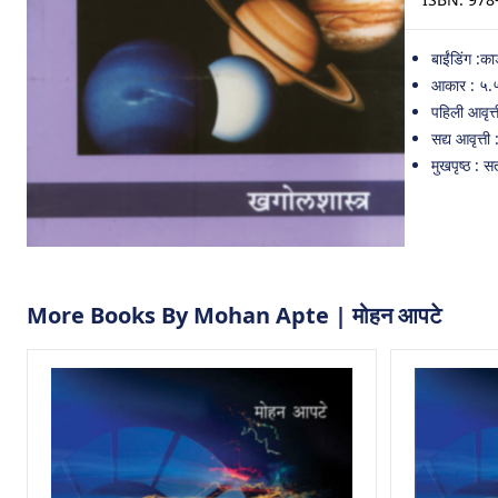
बाईंडिंग :कार
आकार : ५.
पहिली आवृत्
सद्य आवृत्ती
मुखपृष्ठ : स
More Books By Mohan Apte | मोहन आपटे