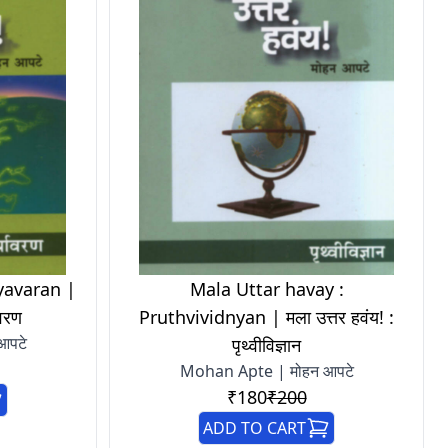
yavaran |
Mala Uttar havay :
ावरण
Pruthvividnyan | मला उत्तर हवंय! :
आपटे
पृथ्वीविज्ञान
Mohan Apte | मोहन आपटे
₹180
₹200
ADD TO CART