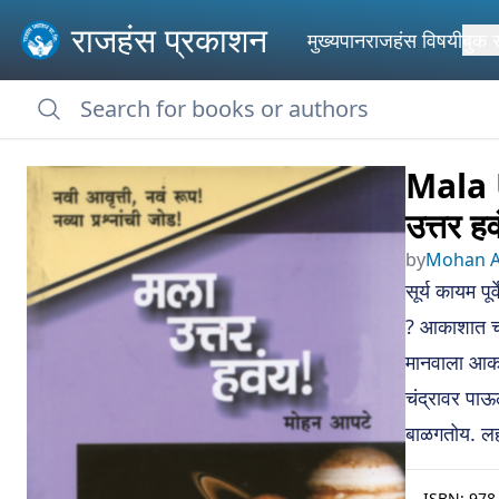
राजहंस प्रकाशन
मुख्यपान
राजहंस विषयी
बुक 
Mala 
उत्तर ह
by
Mohan Ap
सूर्य कायम पू
? आकाशात चमच
मानवाला आकाश
चंद्रावर पाऊ
बाळगतोय. लहा
ISBN:
978