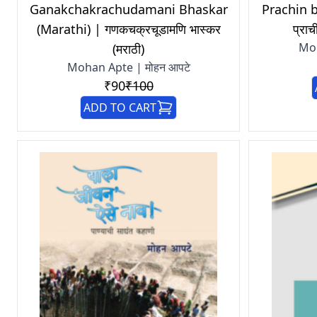
Ganakchakrachudamani Bhaskar
Prachin b
(Marathi) | गणकचक्रचूडामणि भास्कर
प्रा
Moh
(मराठी)
Mohan Apte | मोहन आपटे
₹90
₹100
ADD TO CART