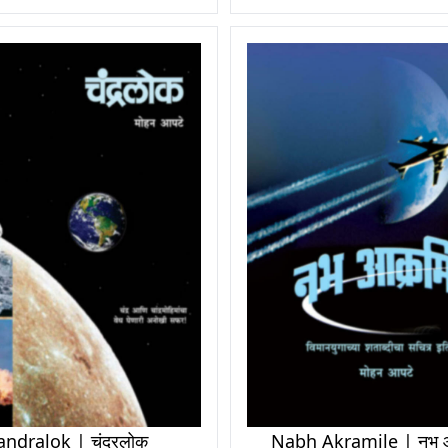
ndralok | चंद्रलोक
Nabh Akramile | नभ आ