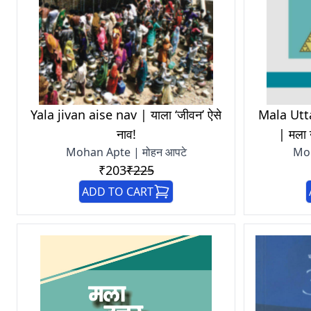
Yala jivan aise nav | याला ‘जीवन’ ऐसे
Mala Utt
नाव!
| मला 
Mohan Apte | मोहन आपटे
Moh
₹203
₹225
ADD TO CART