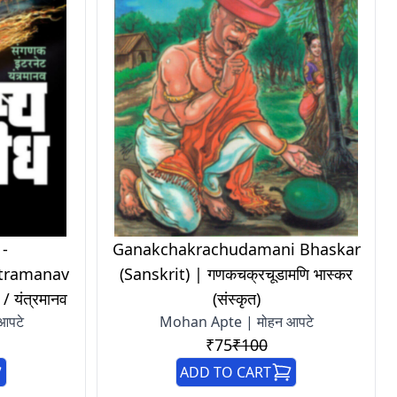
-
Ganakchakrachudamani Bhaskar
ntramanav
(Sanskrit) | गणकचक्रचूडामणि भास्कर
 / यंत्रमानव
(संस्कृत)
आपटे
Mohan Apte | मोहन आपटे
₹75
₹100
ADD TO CART