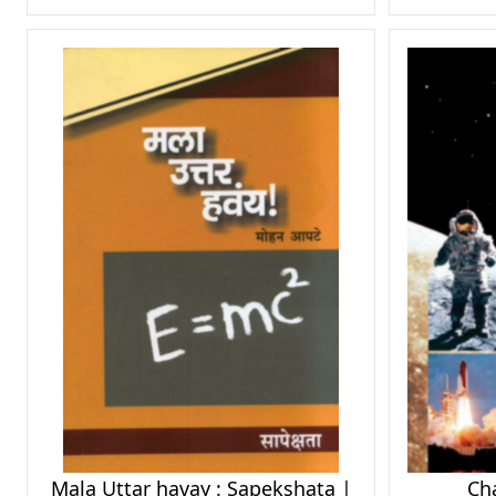
Mala Uttar havay : Sapekshata |
Cha