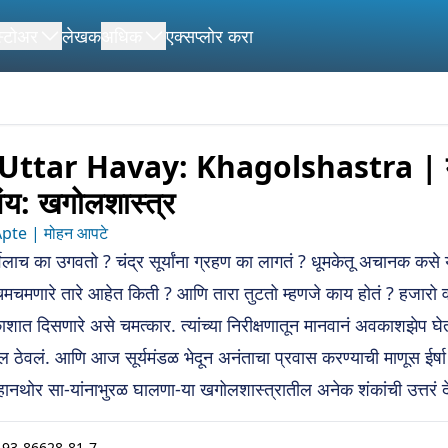
स्टोअर
लेखक
अधिक
एक्सप्लोर करा
Uttar Havay: Khagolshastra | 
वंय: खगोलशास्त्र
te | मोहन आपटे
र्वेलाच का उगवतो ? चंद्र सूर्यांना ग्रहण का लागतं ? धूमकेतू अचानक कसे 
मणारे तारे आहेत किती ? आणि तारा तुटतो म्हणजे काय होतं ? हजारो वर्
ात दिसणारे असे चमत्कार. त्यांच्या निरीक्षणातून मानवानं अवकाशझेप घे
ल ठेवलं. आणि आज सूर्यमंडळ भेदून अनंताचा प्रवास करण्याची माणूस ईर्षा
नथोर सा-यांनाभुरळ घालणा-या खगोलशास्त्रातील अनेक शंकांची उत्तरं दे
-93-86628-81-7