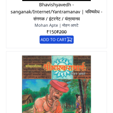
Bhavishyavedh -
sanganak/Internet/Yantramanav | भविष्यवेध -
संगणक / इंटरनेट / यंत्रमानव
Mohan Apte | मोहन आपटे
₹150
₹200
ADD TO CART