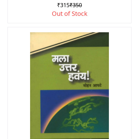
₹315
₹350
Out of Stock