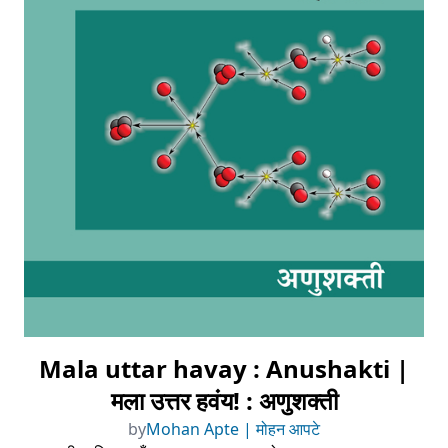
Mala uttar havay : Anushakti |
मला उत्तर हवंय! : अणुशक्ती
by
Mohan Apte | मोहन आपटे