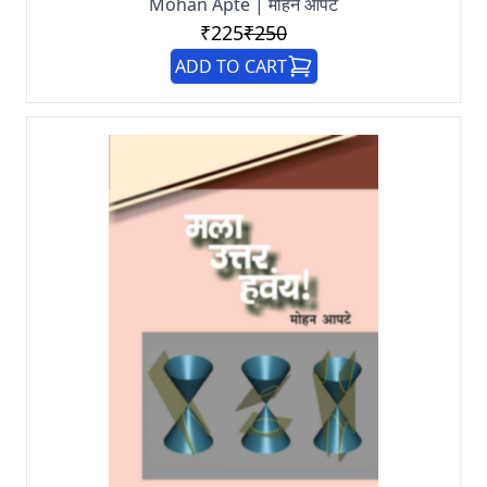
Mohan Apte | मोहन आपटे
₹225
₹250
ADD TO CART