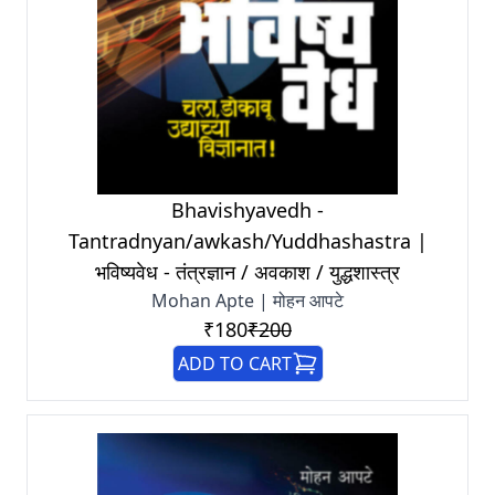
Bhavishyavedh -
Tantradnyan/awkash/Yuddhashastra |
भविष्यवेध - तंत्रज्ञान / अवकाश / युद्धशास्त्र
Mohan Apte | मोहन आपटे
₹180
₹200
ADD TO CART