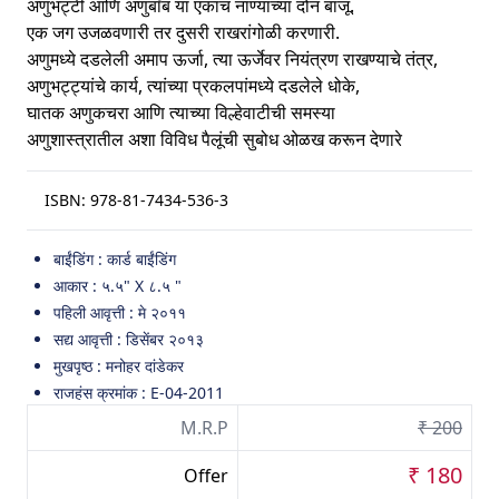
अणुभट्टी आणि अणुबाँब या एकाच नाण्याच्या दोन बाजू.
एक जग उजळवणारी तर दुसरी राखरांगोळी करणारी.
अणुमध्ये दडलेली अमाप ऊर्जा, त्या ऊर्जेवर नियंत्रण राखण्याचे तंत्र,
अणुभट्ट्यांचे कार्य, त्यांच्या प्रकलपांमध्ये दडलेले धोके,
घातक अणुकचरा आणि त्याच्या विल्हेवाटीची समस्या
अणुशास्त्रातील अशा विविध पैलूंची सुबोध ओळख करून देणारे
ISBN:
978-81-7434-536-3
बाईंडिंग : कार्ड बाईंडिंग
आकार : ५.५" X ८.५ "
पहिली आवृत्ती : मे २०११
सद्य आवृत्ती : डिसेंबर २०१३
मुखपृष्ठ : मनोहर दांडेकर
राजहंस क्रमांक : E-04-2011
M.R.P
₹ 200
₹ 180
Offer