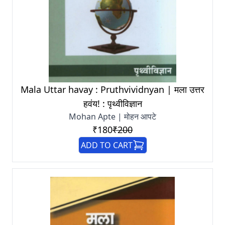
Mala Uttar havay : Pruthvividnyan | मला उत्तर
हवंय! : पृथ्वीविज्ञान
Mohan Apte | मोहन आपटे
₹180
₹200
ADD TO CART