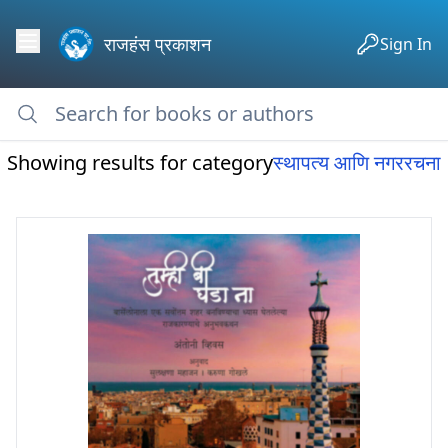
राजहंस प्रकाशन
Sign In
Showing results for category
स्थापत्य आणि नगररचना