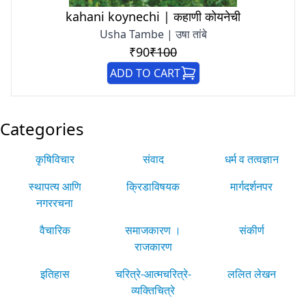
kahani koynechi | कहाणी कोयनेची
Usha Tambe | उषा तांबे
₹90
₹100
ADD TO CART
Categories
कृषिविचार
संवाद
धर्म व तत्वज्ञान
स्थापत्य आणि
क्रिडाविषयक
मार्गदर्शनपर
नगररचना
वैचारिक
समाजकारण ।
संकीर्ण
राजकारण
इतिहास
चरित्रे-आत्मचरित्रे-
ललित लेखन
व्यक्तिचित्रे