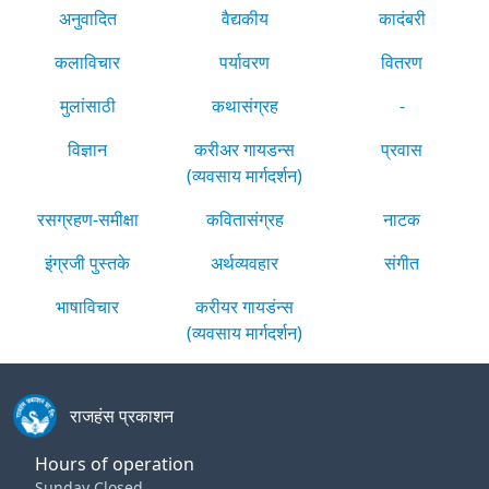
अनुवादित
वैद्यकीय
कादंबरी
कलाविचार
पर्यावरण
वितरण
मुलांसाठी
कथासंग्रह
-
विज्ञान
करीअर गायडन्स
प्रवास
(व्यवसाय मार्गदर्शन)
रसग्रहण-समीक्षा
कवितासंग्रह
नाटक
इंग्रजी पुस्तके
अर्थव्यवहार
संगीत
भाषाविचार
करीयर गायडंन्स
(व्यवसाय मार्गदर्शन)
राजहंस प्रकाशन
Hours of operation
Sunday Closed