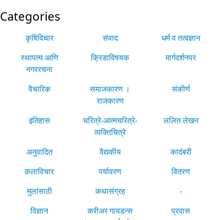
Categories
कृषिविचार
संवाद
धर्म व तत्वज्ञान
स्थापत्य आणि
क्रिडाविषयक
मार्गदर्शनपर
नगररचना
वैचारिक
समाजकारण ।
संकीर्ण
राजकारण
इतिहास
चरित्रे-आत्मचरित्रे-
ललित लेखन
व्यक्तिचित्रे
अनुवादित
वैद्यकीय
कादंबरी
कलाविचार
पर्यावरण
वितरण
मुलांसाठी
कथासंग्रह
-
विज्ञान
करीअर गायडन्स
प्रवास