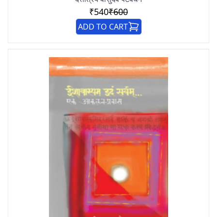
₹540
₹600
ADD TO CART