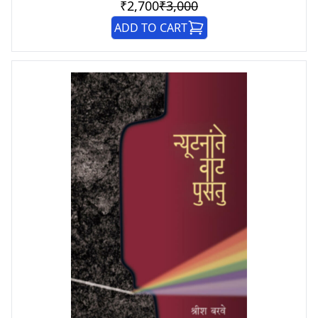
₹2,700
₹3,000
ADD TO CART