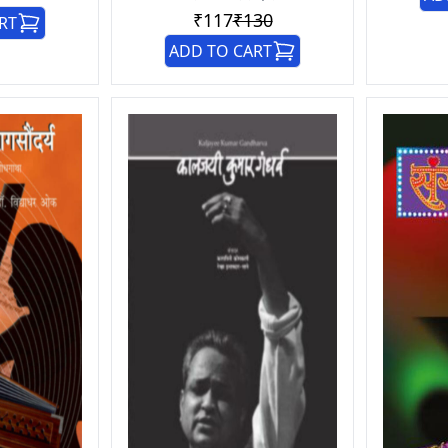
₹117
₹130
RT
ADD TO CART