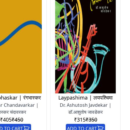
askar | रंगभास्कर
Laypashima | लयपश्चिमा
r Chandavarkar |
Dr. Ashutosh Javdekar |
ास्कर चंदावरकर
डॉ.आशुतोष जावडेकर
₹405
₹450
₹315
₹350
D TO CART
ADD TO CART