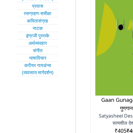
प्रवास
रसग्रहण-समीक्षा
कवितासंग्रह
नाटक
इंग्रजी पुस्तके
अर्थव्यवहार
संगीत
भाषाविचार
करीयर गायडंन्स
(व्यवसाय मार्गदर्शन)
Gaan Gunaga
गुणगान
Satyasheel De
सत्यशील देश
₹405
₹4