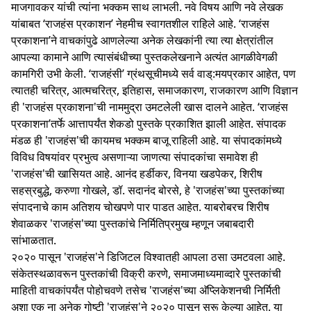
माजगावकर यांची त्यांना भक्कम साथ लाभली. नवे विषय आणि नवे लेखक
यांबाबत ‘राजहंस प्रकाशन’ नेहमीच स्वागतशील राहिले आहे. ‘राजहंस
प्रकाशना’ने वाचकांपुढे आणलेल्या अनेक लेखकांनी त्या त्या क्षेत्रांतील
आपल्या कामाने आणि त्यासंबंधीच्या पुस्तकलेखनाने अत्यंत आगळीवेगळी
कामगिरी उभी केली. ‘राजहंसी’ ग्रंथसूचीमध्ये सर्व वाड्:मयप्रकार आहेत, पण
त्यातही चरित्र, आत्मचरित्र, इतिहास, समाजकारण, राजकारण आणि विज्ञान
ही 'राजहंस प्रकाशना'ची नाममुद्रा उमटलेली खास दालने आहेत. ‘राजहंस
प्रकाशना’तर्फे आत्तापर्यंत शेकडो पुस्तके प्रकाशित झाली आहेत. संपादक
मंडळ ही 'राजहंस'ची कायमच भक्कम बाजू राहिली आहे. या संपादकांमध्ये
विविध विषयांवर प्रभुत्व असणाऱ्या जाणत्या संपादकांचा समावेश ही
'राजहंस'ची खासियत आहे.
आनंद हर्डीकर
,
विनया खडपेकर
,
शिरीष
सहस्रबुद्धे
,
करुणा गोखले
,
डॉ. सदानंद बोरसे
, हे 'राजहंस'च्या पुस्तकांच्या
संपादनाचे काम अतिशय चोखपणे पार पाडत आहेत. याबरोबरच
शिरीष
शेवाळकर
'राजहंस'च्या पुस्तकांचे निर्मितिप्रमुख म्हणून जबाबदारी
सांभाळतात.
२०२० पासून 'राजहंस'ने डिजिटल विश्वातही आपला ठसा उमटवला आहे.
संकेतस्थळावरून पुस्तकांची विक्री करणे, समाजमाध्यमाव्दारे पुस्तकांची
माहिती वाचकांपर्यंत पोहोचवणे तसेच 'राजहंस'च्या अ‍ॅप्लिकेशनची निर्मिती
अशा एक ना अनेक गोष्टी 'राजहंस'ने २०२० पासून सुरू केल्या आहेत. या