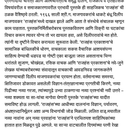
प्रेरणादायी चरित्रे आणि आत्मचरित्रांचे समृद्ध दालन, राजकीय व ऐतिहासिक
विषयांवरील व समाजकारणावरील प्रभावी पुस्तके ही साहजिकच ‘राजहंस’ ची
ठळक वैशिष्ठ्ये ठरली. १९६६ साली श्री.ग. माजगावकरांचे धाकटे बंधू
दिलीप
माजगावकर
'राजहंस'मध्ये दाखल झाले आणि आता ते संस्थेचे संचालक म्हणून
काम पाहतात. पुस्तकनिर्मितीबरोबरच पुस्तकवितरण आणि विक्री या घटकांचा
विचार करून त्यावर योग्य तो भर द्यायला हवा, असे दिलीपरावांचे मत होते.
त्य़ांनी या दृष्टीने विचार करायला सुरूवात केली. ‘राजहंस प्रकाशना’चे
सामाजिक बांधिलकीचे धोरण, वाचकाला सकस वैचारिक आशयसंपन्न
साहित्य देण्याची धडपड या गोष्टी एका बाजूला जपत असतानाच भिन्न
थरांतले सुजाण, चोखंदळ, रसिक वाचक आणि ‘राजहंस प्रकाशना’चे नवे-जुने
लेखक यांच्याबरोबरच्या संवादातून वाचकाची आवडनिवड जागरूकतेने
जाणण्याचाही दिलीप माजगावकरांचा प्रयत्न होता. वर्तमानाच्या समस्या,
क्षितिजावर डोकावत असलेली विज्ञान-तंत्रज्ञानाच्या प्रगतीची किरणे, नव्या
पिढीच्या नव्या गरजा, त्यांच्यापुढे उभ्या ठाकणाऱ्या नव्या प्रश्नांची नवी उत्तरे –
नव्या शक्यता या सा-यांचा मागोवा घेणारी पुस्तके ‘राजहंस’च्या यादीत
समाविष्ट होऊ लागली. ‘राजहंस’च्या आधीच्या दालनांना विज्ञान, पर्यावरण,
अंधश्रध्दानिर्मूलन अशा अन्य विभागांची जोड मिळाली. ललित वाड्.मयातील
नव्या नावांना अन् नव्या प्रवाहांना ‘राजहंस’ने प्रथितयश साहित्यिकांच्या
हातात हात मिळवून पुढे आणले. या साऱ्या वाटचालीत दिगमांच्या पत्नी रेखा