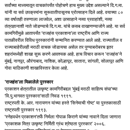
सर्वांच्या माध्यमातून वाचकांपर्यंत पोहोचणे हाच मुख्य उद्देश असल्याने दि.ग.मा.
यांनी या सर्व उपक्रमांना सुरूवातीपासूनच प्रोत्साहन दिले आहे. वयाच्या ८०
व्या वर्षातही तरुणाला लाजवेल, अशा उत्साहाने नव्या प्रवाहांशी, नव्या
तंत्रज्ञानाशी नाते जोडण्याचे दि.ग.मा. यांचे कसब वाखाणण्याजोगे आहे. या सर्व
कामगिरीमुळे आतापर्यंत ‘राजहंस प्रकाशना’ला राष्ट्रीय आणि राज्य
पातळीवरील विविध पुरस्कारांनी सन्मानित करण्यात आले आहे. राज्यातील व
राज्याबाहेरीलही मराठी वाचक जोडायचा असेल तर पुण्याबरोबरच इतर
शहरांमध्येही शाखा सुरू करणे आवश्यक आहे. हाच विचार करून 'राजहंस'ने
मुंबई, नागपूर, औरंगाबाद, नाशिक, कोल्हापूर, सातारा, सांगली, सोलापूर आणि
गोवा याठिकाणी शाखाविस्तार केला आहे.
'राजहंस'ला मिळालेले पुरस्कार
प्रकाशन क्षेत्रातील उत्कृष्ट कामगिरीबद्दल ‘मुंबई मराठी साहित्य संघा’च्या
‘वि.पु.भागवत पुरस्कारा’साठी निवड १९९१.
राष्ट्रपती के. आर. नारायणन यांच्या हस्ते ‘सिनेमाची गोष्ट’ या पुस्तकासाठी
राष्ट्रपती पुरस्कार १९९३.
‘स्नेहवर्धन प्रकाशन’तर्फे निर्मला गोपाळ किराणे यांच्या नावाने दिला जाणारा
‘प्रकाशक मित्र उत्कृष्ट निर्मिती ग्रंथ श्रेष्ठता पुरस्कार’ २००६.