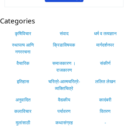
Categories
कृषिविचार
संवाद
धर्म व तत्वज्ञान
स्थापत्य आणि
क्रिडाविषयक
मार्गदर्शनपर
नगररचना
वैचारिक
समाजकारण ।
संकीर्ण
राजकारण
इतिहास
चरित्रे-आत्मचरित्रे-
ललित लेखन
व्यक्तिचित्रे
अनुवादित
वैद्यकीय
कादंबरी
कलाविचार
पर्यावरण
वितरण
मुलांसाठी
कथासंग्रह
-