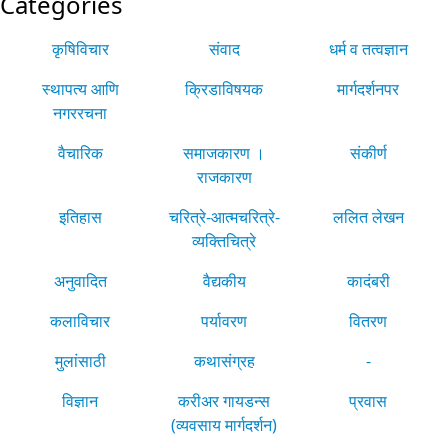
Categories
कृषिविचार
संवाद
धर्म व तत्वज्ञान
स्थापत्य आणि
क्रिडाविषयक
मार्गदर्शनपर
नगररचना
वैचारिक
समाजकारण ।
संकीर्ण
राजकारण
इतिहास
चरित्रे-आत्मचरित्रे-
ललित लेखन
व्यक्तिचित्रे
अनुवादित
वैद्यकीय
कादंबरी
कलाविचार
पर्यावरण
वितरण
मुलांसाठी
कथासंग्रह
-
विज्ञान
करीअर गायडन्स
प्रवास
(व्यवसाय मार्गदर्शन)