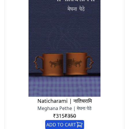
Naticharami | नातिचरामि
Meghana Pethe | मेघना पेठे
₹315
₹350
ADD TO CART