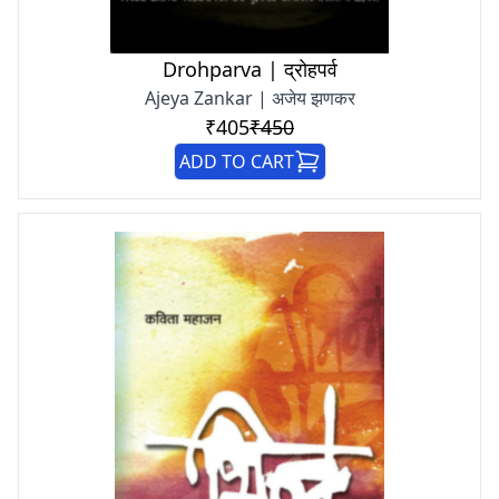
Drohparva | द्रोहपर्व
Ajeya Zankar | अजेय झणकर
₹405
₹450
ADD TO CART