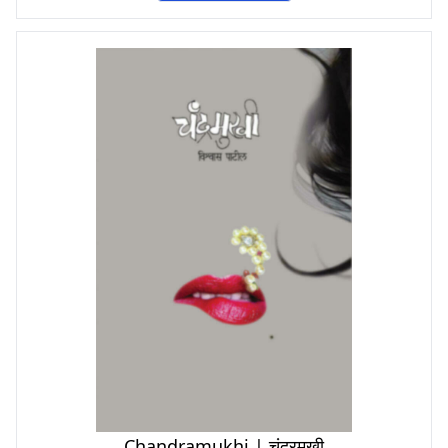
Chandramukhi | चंद्रमुखी