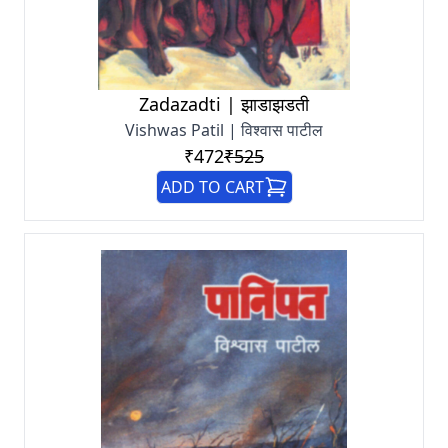
Zadazadti | झाडाझडती
Vishwas Patil | विश्वास पाटील
₹472
₹525
ADD TO CART