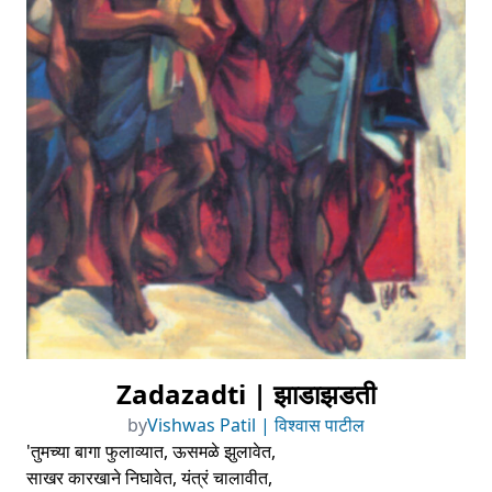
Zadazadti | झाडाझडती
by
Vishwas Patil | विश्वास पाटील
'तुमच्या बागा फुलाव्यात, ऊसमळे झुलावेत,
साखर कारखाने निघावेत, यंत्रं चालावीत,