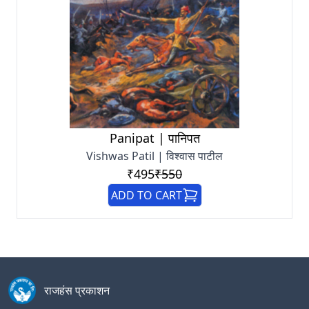
Panipat | पानिपत
Vishwas Patil | विश्वास पाटील
₹495
₹550
ADD TO CART
राजहंस प्रकाशन