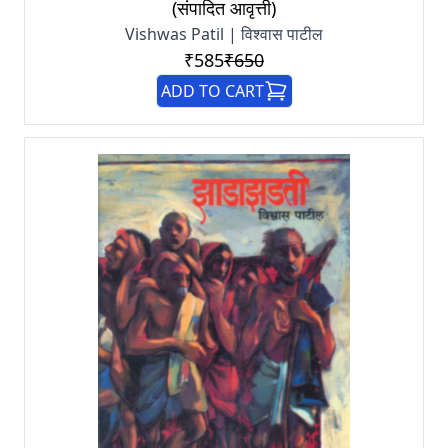
(संपादित आवृत्ती)
Vishwas Patil | विश्वास पाटील
₹585
₹650
ADD TO CART