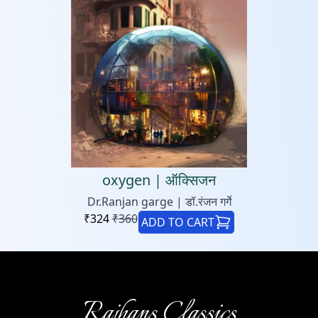
oxygen | ऑक्सिजन
Dr.Ranjan garge | डॉ.रंजन गर्गे
₹
324
₹
360
ADD TO CART
Rajhans Classics