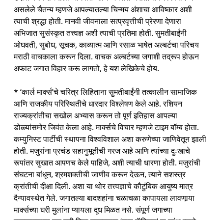
असलेले चैतन्य म्हणजे आपल्यातल्या चिन्मय अंशाचा आविष्कार अशी
त्याची श्रद्धा होती. मानवी जीवनाला सत्प्रवृत्तीची प्रेरणा देणारा
अभिजात सुसंस्कृत तत्त्वज्ञ अशी त्याची प्रतिमा होती. सुमतीबाईंनी
ओघवती, सुबोध, सूचक, काव्यात्म आणि रसाळ भाषेत अल्बर्टचा परिचय
मराठी वाचकाला करून दिला. वाचक अल्बर्टच्या जगाशी तद्रूप होऊन
अफाट जगात विहार करू लागतो, हे यश लेखिकेचे होय.
* ‘कार्ल मार्क्स’चे चरित्र लिहिताना सुमतीबाईंनी तत्कालीन सामाजिक
आणि राजकीय परिस्थितीचे धारदार विश्लेषण केले आहे. रशियन
राज्यक्रांतीचा सखोल अभ्यास करून तो पूर्ण इतिहास आपल्या
डोळ्यांसमोर जिवंत केला आहे. मार्क्सचे विचार म्हणजे टाइम बॉम्ब होता.
कम्युनिस्ट पार्टीची स्थापना विश्वविशाल अशा करुणेच्या जाणिवेतून झाली
होती. मजुरांना प्रचंड सहानुभूतीची गरज आहे आणि त्यांच्या दुःखाचे
रूपांतर सुखात आपणच केले पाहिजे, अशी त्याची धारणा होती. मजुरांची
संघटना बांधून, श्रमशक्तीची जाणीव करून देऊन, त्याने सशस्त्र
क्रांतीची दीक्षा दिली. अशा या थोर तत्त्वज्ञाचे कौटुंबिक आयुष्य मात्र
दैन्यावस्थेत गेले. जगातल्या बादशहांना चळाचळा कापायला लावणार्‍या
मार्क्सच्या घरी मुलांना प्यायला दूध मिळत नसे. संपूर्ण जगाच्या