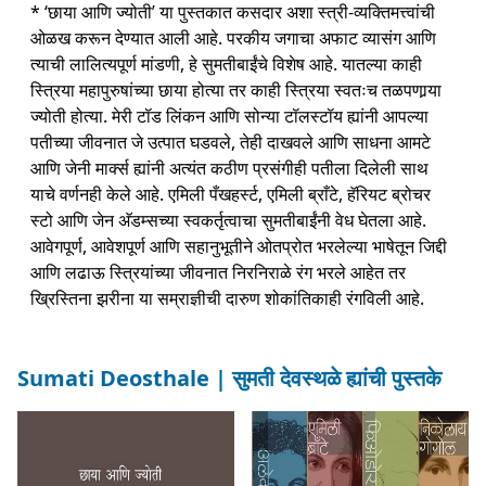
* ‘छाया आणि ज्योती’ या पुस्तकात कसदार अशा स्त्री-व्यक्तिमत्त्वांची
ओळख करून देण्यात आली आहे. परकीय जगाचा अफाट व्यासंग आणि
त्याची लालित्यपूर्ण मांडणी, हे सुमतीबाईंचे विशेष आहे. यातल्या काही
स्त्रिया महापुरुषांच्या छाया होत्या तर काही स्त्रिया स्वतःच तळपणार्‍या
ज्योती होत्या. मेरी टॉड लिंकन आणि सोन्या टॉलस्टॉय ह्यांनी आपल्या
पतीच्या जीवनात जे उत्पात घडवले, तेही दाखवले आणि साधना आमटे
आणि जेनी मार्क्स ह्यांनी अत्यंत कठीण प्रसंगीही पतीला दिलेली साथ
याचे वर्णनही केले आहे. एमिली पँखहर्स्ट, एमिली ब्राँटे, हॅरियट ब्रोचर
स्टो आणि जेन अ‍ॅडम्सच्या स्वकर्तृत्वाचा सुमतीबाईंनी वेध घेतला आहे.
आवेगपूर्ण, आवेशपूर्ण आणि सहानुभूतीने ओतप्रोत भरलेल्या भाषेतून जिद्दी
आणि लढाऊ स्त्रियांच्या जीवनात निरनिराळे रंग भरले आहेत तर
ख्रिस्तिना झरीना या सम्राज्ञीची दारुण शोकांतिकाही रंगविली आहे.
Sumati Deosthale | सुमती देवस्थळे ह्यांची पुस्तके