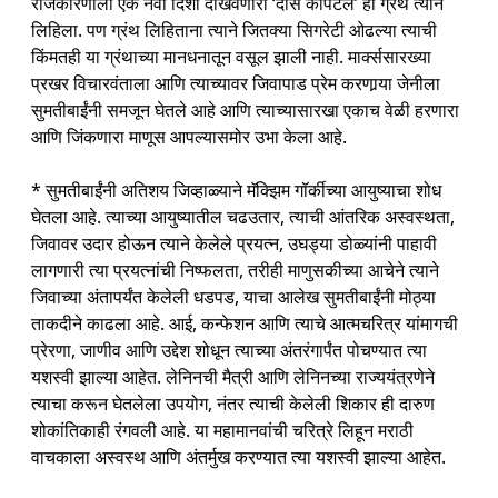
राजकारणाला एक नवी दिशा दाखवणारा ‘दास कॅपिटल’ हा ग्रंथ त्याने
लिहिला. पण ग्रंथ लिहिताना त्याने जितक्या सिगरेटी ओढल्या त्याची
किंमतही या ग्रंथाच्या मानधनातून वसूल झाली नाही. मार्क्ससारख्या
प्रखर विचारवंताला आणि त्याच्यावर जिवापाड प्रेम करणार्‍या जेनीला
सुमतीबाईंनी समजून घेतले आहे आणि त्याच्यासारखा एकाच वेळी हरणारा
आणि जिंकणारा माणूस आपल्यासमोर उभा केला आहे.
* सुमतीबाईंनी अतिशय जिव्हाळ्याने मॅक्झिम गॉर्कीच्या आयुष्याचा शोध
घेतला आहे. त्याच्या आयुष्यातील चढउतार, त्याची आंतरिक अस्वस्थता,
जिवावर उदार होऊन त्याने केलेले प्रयत्न, उघड्या डोळ्यांनी पाहावी
लागणारी त्या प्रयत्नांची निष्फलता, तरीही माणुसकीच्या आचेने त्याने
जिवाच्या अंतापर्यंत केलेली धडपड, याचा आलेख सुमतीबाईंनी मोठ्या
ताकदीने काढला आहे. आई, कन्फेशन आणि त्याचे आत्मचरित्र यांमागची
प्रेरणा, जाणीव आणि उद्देश शोधून त्याच्या अंतरंगार्पंत पोचण्यात त्या
यशस्वी झाल्या आहेत. लेनिनची मैत्री आणि लेनिनच्या राज्ययंत्रणेने
त्याचा करून घेतलेला उपयोग, नंतर त्याची केलेली शिकार ही दारुण
शोकांतिकाही रंगवली आहे. या महामानवांची चरित्रे लिहून मराठी
वाचकाला अस्वस्थ आणि अंतर्मुख करण्यात त्या यशस्वी झाल्या आहेत.