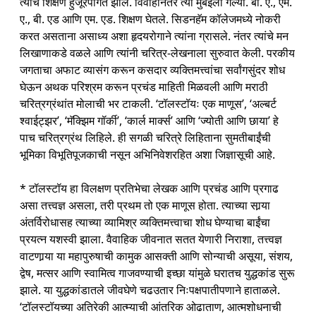
त्यांचे शिक्षण हुजूरपागेत झाले. विवाहानंतर त्या मुंबईला गेल्या. बी. ए., एम.
ए., बी. एड आणि एम. एड. शिक्षण घेतले. सिडनहॅम कॉलेजमध्ये नोकरी
करत असताना असाध्य अशा हृदयरोगाने त्यांना ग्रासले. नंतर त्यांचे मन
लिखाणाकडे वळले आणि त्यांनी चरित्र-लेखनाला सुरुवात केली. परकीय
जगताचा अफाट व्यासंग करून कसदार व्यक्तिमत्त्वांचा सर्वांगसुंदर शोध
घेऊन अथक परिश्रम करून प्रचंड माहिती मिळवली आणि मराठी
चरित्रग्रंथांत मोलाची भर टाकली. ‘टॉलस्टॉयः एक माणूस’, ‘अल्बर्ट
श्‍वाईट्झर’, ‘मॅक्झिम गॉर्की’, ‘कार्ल मार्क्स’ आणि ‘ज्योती आणि छाया’ हे
पाच चरित्रग्रंथ लिहिले. ही सगळी चरित्रे लिहिताना सुमतीबाईंची
भूमिका विभूतिपूजकाची नसून अभिनिवेशरहित अशा जिज्ञासूची आहे.
* टॉलस्टॉय हा विलक्षण प्रतिभेचा लेखक आणि प्रचंड आणि प्रगाढ
असा तत्त्वज्ञ असला, तरी प्रथम तो एक माणूस होता. त्याच्या सार्‍या
अंतर्विरोधासह त्याच्या व्यामिश्र व्यक्तिमत्त्वाचा शोध घेण्याचा बाईंचा
प्रयत्न यशस्वी झाला. वैवाहिक जीवनात सतत येणारी निराशा, तत्त्वज्ञ
वाटणार्‍या या महापुरुषाची कामुक आसक्ती आणि सोन्याची असूया, संशय,
द्वेष, मत्सर आणि स्वामित्व गाजवण्याची इच्छा यांमुळे घरातच युद्धकांड सुरू
झाले. या युद्धकांडातले जीवघेणे चढउतार निःपक्षपातीपणाने हाताळले.
‘टॉलस्टॉयच्या अतिरेकी आत्म्याची आंतरिक ओढाताण, आत्मशोधनाची