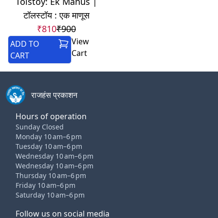
Tolstoy: Ek Manus |
टॉलस्टॉय : एक माणूस
₹810
₹900
View
ADD TO
Cart
CART
राजहंस प्रकाशन
Hours of operation
Sunday Closed
Monday 10 am–6 pm
Tuesday 10 am–6 pm
Wednesday 10 am–6 pm
Wednesday 10 am–6 pm
Thursday 10 am–6 pm
Friday 10 am–6 pm
Saturday 10 am–6 pm
Follow us on social media