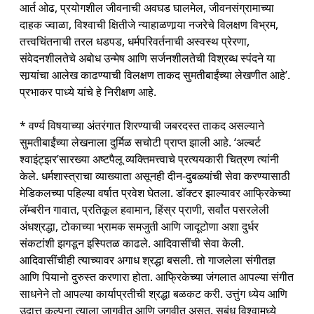
आर्त ओढ, प्रयोगशील जीवनाची अवघड घालमेल, जीवनसंग्रामाच्या
दाहक ज्वाळा, विश्वाची क्षितीजे न्याहाळणार्‍या नजरेचे विलक्षण विभ्रम,
तत्त्वचिंतनाची तरल धडपड, धर्मपरिवर्तनाची अस्वस्थ प्रेरणा,
संवेदनशीलतेचे अबोध उन्मेष आणि सर्जनशीलतेची विश्रब्ध स्पंदने या
सार्‍यांचा आलेख काढण्याची विलक्षण ताकद सुमतीबाईंच्या लेखणीत आहे’.
प्रभाकर पाध्ये यांचे हे निरीक्षण आहे.
* वर्ण्य विषयाच्या अंतरंगात शिरण्याची जबरदस्त ताकद असल्याने
सुमतीबाईंच्या लेखनाला दुर्मिळ सचोटी प्राप्त झाली आहे. ‘अल्बर्ट
श्‍वाइंट्झर’सारख्या अष्टपैलू व्यक्तिमत्त्वाचे प्रत्ययकारी चित्रण त्यांनी
केले. धर्मशास्त्राचा व्याख्याता असूनही दीन-दुबळ्यांची सेवा करण्यासाठी
मेडिकलच्या पहिल्या वर्षात प्रवेश घेतला. डॉक्टर झाल्यावर आफ्रिकेच्या
लॅम्बरीन गावात, प्रतिकूल हवामान, हिंस्र प्राणी, सर्वांत पसरलेली
अंधश्रद्धा, टोकाच्या भ्रामक समजुती आणि जादूटोणा अशा दुर्धर
संकटांशी झगडून इस्पितळ काढले. आदिवासींची सेवा केली.
आदिवासींचीही त्याच्यावर अगाध श्रद्धा बसली. तो गाजलेला संगीतज्ञ
आणि पियानो दुरुस्त करणारा होता. आफ्रिकेच्या जंगलात आपल्या संगीत
साधनेने तो आपल्या कार्याप्रतीची श्रद्धा बळकट करी. उत्तुंग ध्येय आणि
उदात्त कल्पना त्याला जागवीत आणि जगवीत असत. सबंध विश्वामध्ये