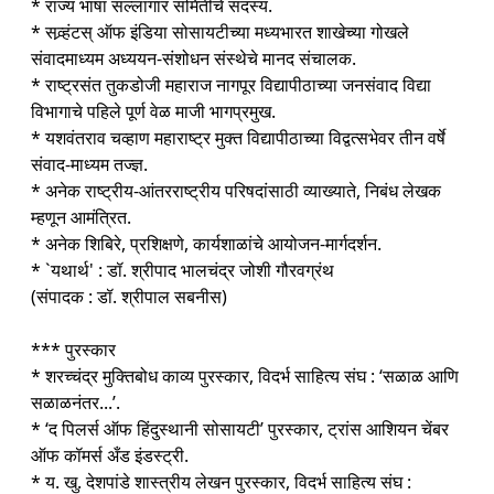
* राज्य भाषा सल्लागार समितीचे सदस्य.
* सव्र्हंटस् ऑफ इंडिया सोसायटीच्या मध्यभारत शाखेच्या गोखले
संवादमाध्यम अध्ययन-संशोधन संस्थेचे मानद संचालक.
* राष्ट्रसंत तुकडोजी महाराज नागपूर विद्यापीठाच्या जनसंवाद विद्या
विभागाचे पहिले पूर्ण वेळ माजी भागप्रमुख.
* यशवंतराव चव्हाण महाराष्ट्र मुक्त विद्यापीठाच्या विद्वत्सभेवर तीन वर्षे
संवाद-माध्यम तज्ज्ञ.
* अनेक राष्ट्रीय-आंतरराष्ट्रीय परिषदांसाठी व्याख्याते, निबंध लेखक
म्हणून आमंत्रित.
* अनेक शिबिरे, प्रशिक्षणे, कार्यशाळांचे आयोजन-मार्गदर्शन.
* `यथार्थ' : डॉ. श्रीपाद भालचंद्र जोशी गौरवग्रंथ
(संपादक : डॉ. श्रीपाल सबनीस)
*** पुरस्कार
* शरच्चंद्र मुक्तिबोध काव्य पुरस्कार, विदर्भ साहित्य संघ : ‘सळाळ आणि
सळाळनंतर...’.
* ‘द पिलर्स ऑफ हिंदुस्थानी सोसायटी’ पुरस्कार, ट्रांस आशियन चेंबर
ऑफ कॉमर्स अँड इंडस्ट्री.
* य. खु. देशपांडे शास्त्रीय लेखन पुरस्कार, विदर्भ साहित्य संघ :