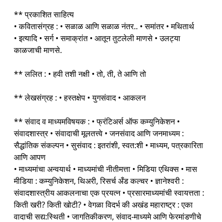
** प्रकाशित साहित्य
• कवितासंग्रह : • सळाळ आणि सळाळ नंतर.. • समांतर • मथितार्थ
• इत्यादि • सर्ग • समाक्रांत • आतून तुटलेली माणसे • उलट्या
काळजाची माणसे.
** ललित : • हवी तशी नक्षी • तो, ती, ते आणि तो
** लेखसंग्रह : • हस्तक्षेप • युगसंवाद • आकलन
** संवाद व माध्यमविषयक : • फ्रंटिअर्स ऑफ कम्युनिकेशन •
संवादशास्त्र • संवादाची मूलतत्त्वे • जनसंवाद आणि जनमाध्यम :
सैद्धांतिक संकल्पन • सुसंवाद : इतरांशी, स्वत:शी • माध्यम, पत्रकारिता
आणि आपण
• माध्यमांचा अन्वयार्थ • माध्यमांची नीतीमत्ता • मिडिया एथिक्स • मास
मीडिया : कम्युनिकेशन, थिअरी, रिसर्च अँड कल्चर • ज्ञानेश्वरी :
संवादशास्त्रीय आकलनाचा एक प्रयत्न • प्रसारमाध्यमांची स्वायत्तता :
किती खरी? किती खोटी? • वेगळा विदर्भ की अखंड महाराष्ट्र : एका
वादाची सद्य:स्थिती • जागतिकीकरण, संवाद-माध्यमे आणि फेरमांडणीचे