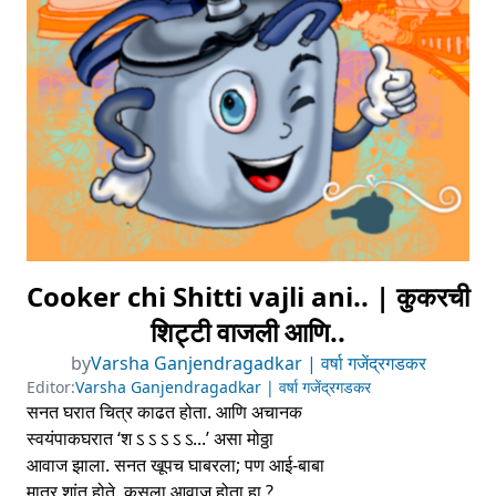
Cooker chi Shitti vajli ani.. | कुकरची
शिट्टी वाजली आणि..
by
Varsha Ganjendragadkar | वर्षा गजेंद्रगडकर
Editor:
Varsha Ganjendragadkar | वर्षा गजेंद्रगडकर
सनत घरात चित्र काढत होता. आणि अचानक
स्वयंपाकघरात ‘श ऽ ऽ ऽ ऽ ऽ...’ असा मोठ्ठा
आवाज झाला. सनत खूपच घाबरला; पण आई-बाबा
मात्र शांत होते. कसला आवाज होता हा ?