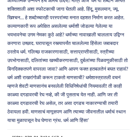
आध्यात्मिक उन्नयन हेच आमचं उद्दिष्ट! मात्र आज ‘धर्म या शब्दानं अत्यंत
शक्तिशाली अशा स्फोटकाची जागा घेतली आहे. हिंदू, मुसलमान, ज्यू,
खिश्चन... हे शब्दोच्चारही परस्परांच्या मनात दहशत निर्माण करत आहेत.
कल्याणकारी रूप अपेक्षित असलेल्या धर्माशी जोडल्या गेलेल्या या
भयभावनेचा उगम नेमका कुठे आहे? धर्माच्या नावाखाली चाललाय उद्विग्न
करणारा उच्छाद. घरापासून रस्त्यापर्यंत चाललेल्या हिंसेला जबाबदार
ठरतोय धर्म. गलिच्छ राजकारणासाठी, सत्ताप्राप्तीसाठी, स्त्रीच्या
उपभोगासाठी, दलितांच्या खच्चीकरणासाठी, दुर्बलांच्या पिळवणुकीसाठी तो
बिनदिक्कतपणे वापरला जावा? आणि आपण फक्त हतबलतेनं बघत राहावं?
धर्म अशी राखरांगोळी करून टाकतो माणसाची? धर्मशास्त्रातली वचनं
म्हणजे शेवटी माणसानंच बनवलेली विधिनिषेधांची नियमावली! ती काही
काळ्या दगडावरची रेघ नव्हे, की जी पुसताच येत नाही. आणि जर ती
काळ्या दगडावरची रेघ असेल, तर असा दगडच नाकारण्याची तयारी
ठेवायला हवी. माणसाचं माणूसपण आणि त्याच्या जीवनातील धर्माचं स्थान
याचा मुळापासून वेध घेणारा ग्रंथ. धर्म आणि हिंसा'