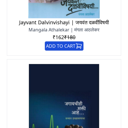
Jayvant Dalvinvishayi | जयवंत दळवींविषयी
Mangala Athalekar | मंगला आठलेकर
₹162
₹180
ADD TO CART