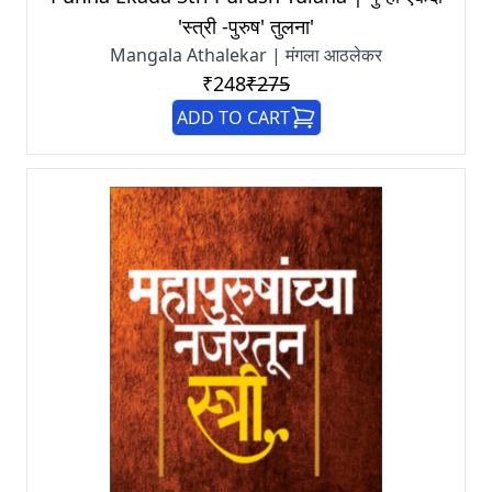
'स्त्री -पुरुष' तुलना'
Mangala Athalekar | मंगला आठलेकर
₹248
₹275
ADD TO CART