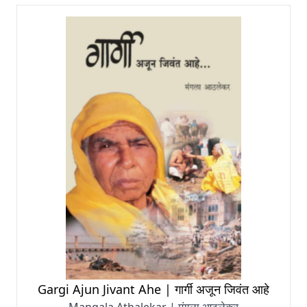
Gargi Ajun Jivant Ahe | गार्गी अजून जिवंत आहे