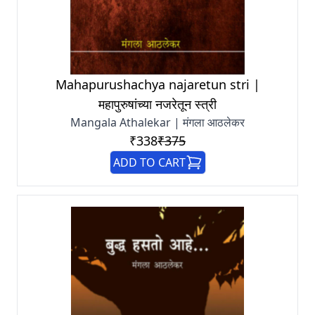
Mahapurushachya najaretun stri |
महापुरुषांच्या नजरेतून स्त्री
Mangala Athalekar | मंगला आठलेकर
₹338
₹375
ADD TO CART