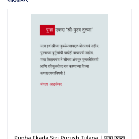
Punha Ekada Stri Purush Tulana | पुन्हा एकदा