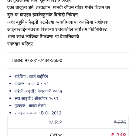
एका बाजूला धर्म, तत्त्वज्ञान, मानवी जीवन यांवर गंभीर चिंतन तर
दुस-या बाजूला हलकेफुलके विनोदी निवेदन.
अशा बहुविध पैलूंनी नटलेल्या व्यक्तीमत्वाचा अवलिया संशोधक.
आईनस्टाईननंतरचा विसाव्या शतकातील सर्वोत्तम फिजिसिस्ट
असा सार्थ लौकिक मिळवणा-या वैज्ञानिकाचे
रंगतदार चरित्र
ISBN:
978-81-7434-566-0
बाईंडिंग : कार्ड बाईंडिंग
आकार : ५.५" X ८.५"
पहिली आवृत्ती : फेब्रुवारी २०१२
सद्य आवृत्ती : ऑक्टोबर २०१२
मुखपृष्ठ : कमल शेडगे
राजहंस क्रमांक : B-01-2012
M.R.P
₹ 275
₹ 248
Offer