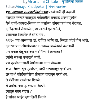
by
Mrunalini Chitale | मृणालिनी चितळे
Editor:
Vinaya Khadpekar | विनया खडपेकर
एका आगळ्या समाजपरिवर्तनाच्या
प्रयोगाची ही कहाणी
मेळघाट म्हणजे सातपुडा पर्वतातील घनदाट अरण्यप्रदेश.
येथे तापी-खापरा-सिपना या नद्यांच्या संगमावरचं गाव बैरागड.
दारिद्रयानं पोखरलेलं, आजारानं ग्रासलेलं,
अज्ञानात पिचलेलं हे छोटं गाव .
१९९० च्या आसपास डॉ. रवींद्र आणि डॉ. स्मिता कोल्हे येथे आले.
दवाखान्यात औषधोपचार व अवघड बाळंतपणं करायची.
पण मनात हेतू गावाच्या सर्वांगीण विकासाचा !
त्यांनी संस्था उभारली नाही.
पण प्रबोधनासाठी वेगवेगळ्या वाटा शोधल्या.
कधी शिक्षणातून प्रबोधन, कधी उत्सवातून प्रबोधन,
तर कधी कोर्टकचेरीचा हिसका दाखवून प्रबोधन.
ते शेतीच्या प्रयोगात शिरले.
ते धर्मांतराच्या प्रश्नाला भिडले.
त्यातून काय घडलं ?
हे सांगत आहेत मृणालिनी चितळे