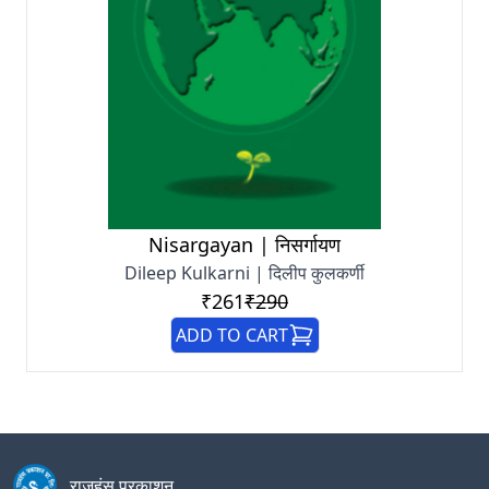
Nisargayan | निसर्गायण
Dileep Kulkarni | दिलीप कुलकर्णी
₹261
₹290
ADD TO CART
राजहंस प्रकाशन