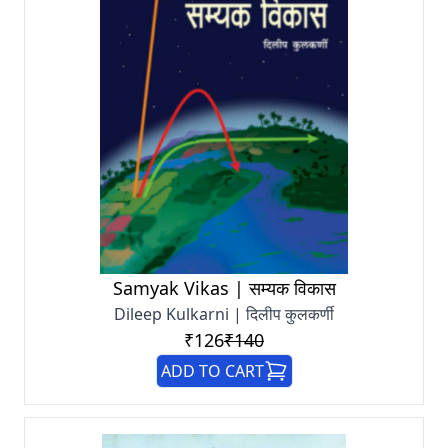
Samyak Vikas | सम्यक विकास
Dileep Kulkarni | दिलीप कुलकर्णी
₹126
₹140
ADD TO CART