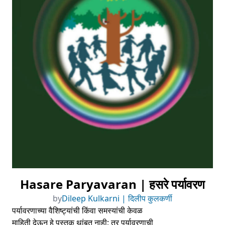
Hasare Paryavaran | हसरे पर्यावरण
by
Dileep Kulkarni | दिलीप कुलकर्णी
पर्यावरणाच्या वैशिष्ट्यांची किंवा समस्यांची केवळ
माहिती देऊन हे पुस्तक थांबत नाही; तर पर्यावरणाची