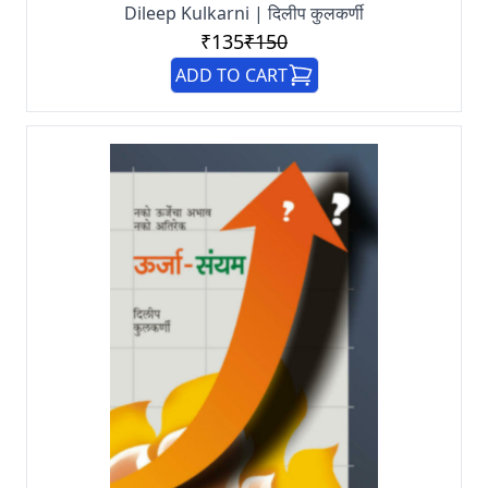
Dileep Kulkarni | दिलीप कुलकर्णी
₹135
₹150
ADD TO CART