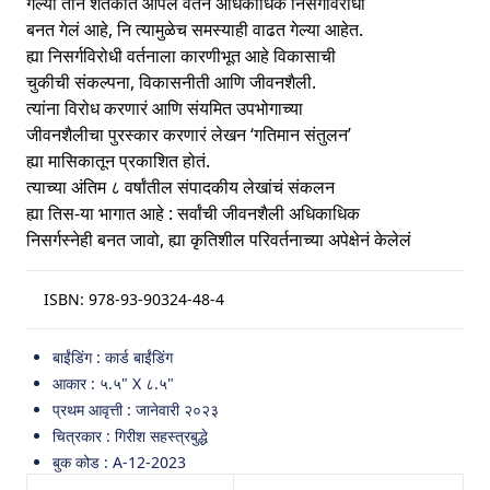
गेल्या तीन शतकांत आपलं वर्तन अधिकाधिक निसर्गविरोधी
बनत गेलं आहे, नि त्यामुळेच समस्याही वाढत गेल्या आहेत.
ह्या निसर्गविरोधी वर्तनाला कारणीभूत आहे विकासाची
चुकीची संकल्पना, विकासनीती आणि जीवनशैली.
त्यांना विरोध करणारं आणि संयमित उपभोगाच्या
जीवनशैलीचा पुरस्कार करणारं लेखन ‘गतिमान संतुलन’
ह्या मासिकातून प्रकाशित होतं.
त्याच्या अंतिम ८ वर्षांतील संपादकीय लेखांचं संकलन
ह्या तिस-या भागात आहे : सर्वांची जीवनशैली अधिकाधिक
निसर्गस्नेही बनत जावो, ह्या कृतिशील परिवर्तनाच्या अपेक्षेनं केलेलं
ISBN:
978-93-90324-48-4
बाईंडिंग : कार्ड बाईंडिंग
आकार : ५.५" X ८.५"
प्रथम आवृत्ती : जानेवारी २०२३
चित्रकार : गिरीश सहस्त्रबुद्धे
बुक कोड : A-12-2023