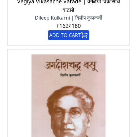
Veglya Vikasache Vatade | वेगळया विकासाचे
वाटाडे
Dileep Kulkarni | दिलीप कुलकर्णी
₹162
₹180
ADD TO CART