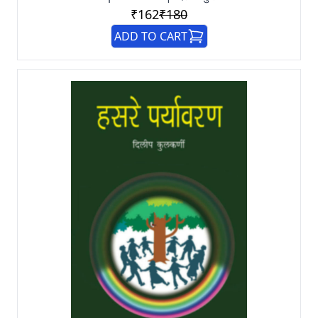
₹162
₹180
ADD TO CART