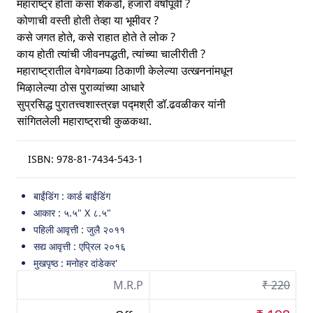
महाराष्ट्र होता कसा शेकडो, हजारो वर्षांपूर्वी ?
कोणाची वस्ती होती तेव्हा या भूमीवर ?
कसे जगत होते, कसे राहात होते ते लोक ?
काय होती त्यांची जीवनपद्धती, त्यांच्या चालीरीती ?
महाराष्ट्रातील वेगवेगळ्या ठिकाणी केलेल्या उत्खननांमधून
मिऴालेल्या ठोस पुराव्यांच्या आधारे
सुप्रसिद्ध पुरातत्त्वशास्त्रज्ञ पद्मश्री डॉ.ढवळीकर यांनी
सांगितलेली महाराष्ट्राची कुळकथा.
ISBN:
978-81-7434-543-1
बाईंडिंग : कार्ड बाईंडिंग
आकार : ५.५" X ८.५"
पहिली आवृत्ती : जुलै २०११
सद्य आवृत्ती : एप्रिल २०१६
मुखपृष्ठ : मनोहर दांडेकर'
M.R.P
₹ 220