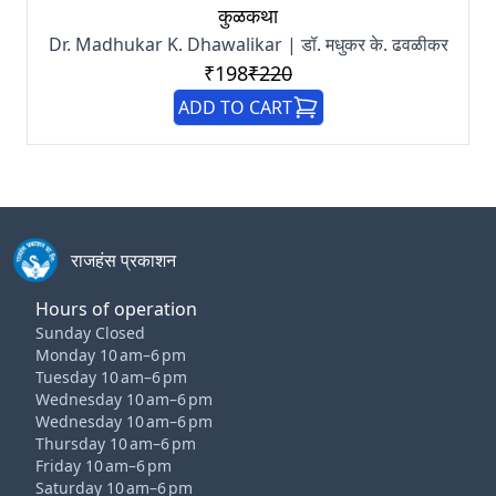
कुळकथा
Dr. Madhukar K. Dhawalikar | डॉ. मधुकर के. ढवळीकर
₹198
₹220
ADD TO CART
राजहंस प्रकाशन
Hours of operation
Sunday Closed
Monday 10 am–6 pm
Tuesday 10 am–6 pm
Wednesday 10 am–6 pm
Wednesday 10 am–6 pm
Thursday 10 am–6 pm
Friday 10 am–6 pm
Saturday 10 am–6 pm