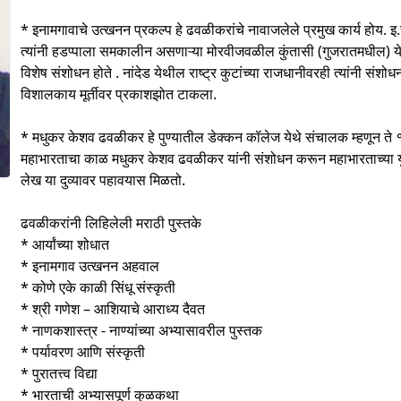
* इनामगावाचे उत्खनन प्रकल्प हे ढवळीकरांचे नावाजलेले प्रमुख कार्य होय. इ.स
त्यांनी हडप्पाला समकालीन असणाऱ्या मोरवीजवळील कुंतासी (गुजरातमधील) येथेही
विशेष संशोधन होते . नांदेड येथील राष्ट्र कुटांच्या राजधानीवरही त्यांनी संशोध
विशालकाय मूर्तीवर प्रकाशझोत टाकला.
* मधुकर केशव ढवळीकर हे पुण्यातील डेक्कन कॉलेज येथे संचालक म्हणून ते १९
महाभारताचा काळ मधुकर केशव ढवळीकर यांनी संशोधन करून महाभारताच्या युद
लेख या दुव्यावर पहावयास मिळतो.
ढवळीकरांनी लिहिलेली मराठी पुस्तके
* आर्यांच्या शोधात
* इनामगाव उत्खनन अहवाल
* कोणे एके काळी सिंधू संस्कृती
* श्री गणेश – आशियाचे आराध्य दैवत
* नाणकशास्त्र - नाण्यांच्या अभ्यासावरील पुस्तक
* पर्यावरण आणि संस्कृती
* पुरातत्त्व विद्या
* भारताची अभ्यासपूर्ण कुळकथा