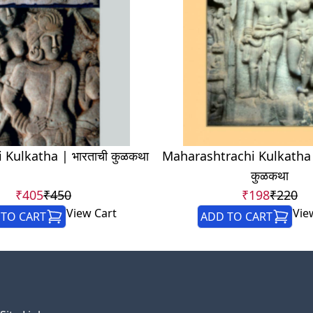
 Kulkatha | भारताची कुळकथा
Maharashtrachi Kulkatha | म
कुळकथा
₹405
₹450
₹198
₹220
View Cart
Vie
TO CART
ADD TO CART