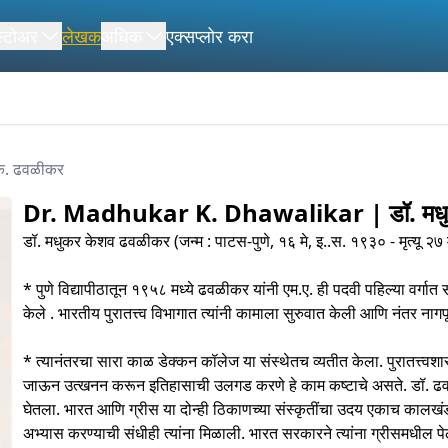
स्टोअर
लेखक
अधिक
एक्सप्लोर करा
े. ढवळीकर
Dr. Madhukar K. Dhawalikar | डॉ. मधु
डॉ. मधुकर केशव ढवळीकर (जन्म : पाटस-पुणे, १६ मे, इ..स. १९३० - मृत्यू २७ मार्
* पुणे विद्यापीठातून १९५८ मध्ये ढवळीकर यांनी एम.ए. ही पदवी पहिल्या वर्
केले . भारतीय पुरातत्त्व विभागात त्यांनी कामाला सुरुवात केली आणि नंतर नागप
* त्यानंतरचा सारा काळ डेक्कन कॉलेज या संस्थेतच व्यतीत केला. पुरातत्त्वशा
जाऊन उत्खनन करून इतिहासाची उलगड करणे हे काम कष्टाचे असते. डॉ. ढव
घेतला. भारत आणि ग्रीस या दोन्ही ठिकाणच्या संस्कृतींचा उदय एकाच कालखंडा
अभ्यास करण्याची संधीही त्यांना मिळाली. भारत सरकारने त्यांना ग्रीसमधील पे