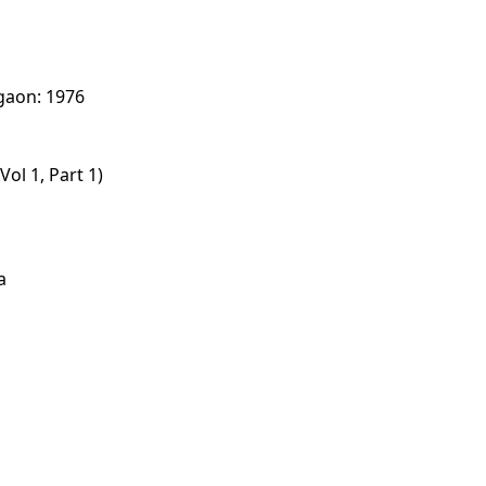
gaon: 1976
ol 1, Part 1)
a