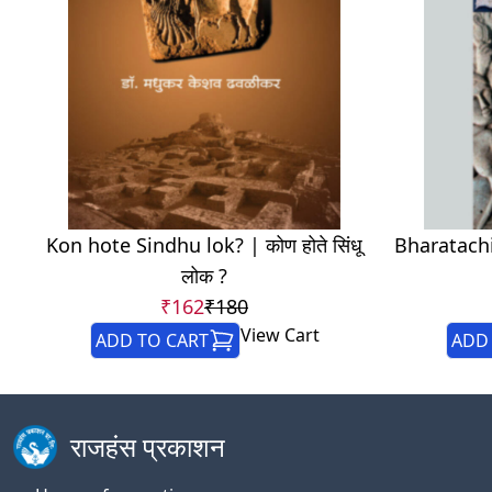
Kon hote Sindhu lok? | कोण होते सिंधू
Bharatachi
लोक ?
₹162
₹180
View Cart
ADD TO CART
ADD 
राजहंस प्रकाशन