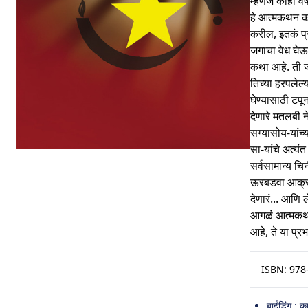
म्हणजे काही वर
हे आत्मकथन क
करील, इतकं प्र
जगाचा वेध घेऊ
कथा आहे. ती ज
तिच्या हरपलेल्
घेण्यासाठी टपून
देणारे मतलबी न
सग्यासोय-यांच
सा-यांचे अत्यं
सर्वसामान्य चि
ऊरबडवा आक्रोश
देणारं... आणि 
आगळं आत्मकथन
आहे, ते या प्रभ
ISBN:
978
बाईंडिंग : का