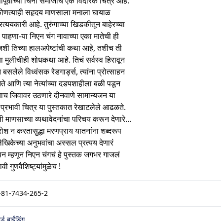
्षांपूर्वीच्या चिनी समाजाचं एक विदारक चित्र आहे.
ोणत्याही सहृदय माणसाला मनाला घायाळ
त्ययकारी आहे. तुरुंगाच्या खिडकीतून बाहेरच्या
 पाहणा-या निएन चंग नावाच्या एका मातेची ही
शी तिच्या हालअपेष्टांची कथा आहे, तशीच ती
या मुलीचीही शोधकथा आहे. तिचं सर्वस्व हिरावून
 बसलेले विध्वंसक रेडगार्ड्स, त्यांना प्रोत्साहन
ेते आणि त्या नेत्यांच्या दडपशाहीला बळी पडून
्याच जिवावर उठणारे दीनवाणे सामान्यजन या
त प्रभावी चित्र या पुस्तकात रेखाटलेले आढळते.
नी माणसाच्या व्यथावेदनांचा परिचय करून देणारे...
 न करतासुद्धा मरणप्राय यातनांना शब्दरूप
लेखिकेच्या अनुभवांचा अस्सल प्रत्यय देणारं
 म्हणून निएन चंगचं हे पुस्तक जगभर गाजलं
ावी गुणवैशिष्ट्यांमुळेच !
-81-7434-265-2
र्ड बाईंडिंग