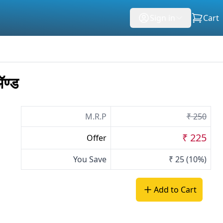
Sign in
Cart
ण्ड
M.R.P
₹ 250
₹ 225
Offer
You Save
₹ 25
(10%)
Add to Cart