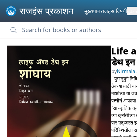
राजहंस प्रकाशन
मुख्यपान
राजहंस विषयी
बुक 
Life 
डेथ इन 
by
Nirmala S
'`युगानुयुगे न
ठेवण्यासाठी वार
माओच्या या वच
पत्नीनं आपल्य
`सांस्कृतिक 
त्या क्रांतीच
पार उद्ध्वस्त 
परिस्थितीला स