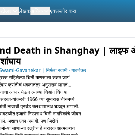
स्टोअर
लेखक
अधिक
एक्सप्लोर करा
and Death in Shanghay | लाइफ ॲ
शांघाय
wami-Gavanekar | निर्मला स्वामी - गावणेकर
िद्रिस्त राहिलेल्या चिनी माणसाला सतत जागं
ंवार क्रांतीचं धक्कातंत्र अनुसरावं लागतं...
नाचा आधार घेऊन त्याच्या चिआंग चिंग या
ा सहका-यांकरवी 1966 च्या सुमारास चीनमध्ये
क्रांती नावाची प्रचंड उलथापालथ घडवून आणली.
्या वावटळीत हजारो निरपराध चिनी नागरिकांचे जीवन
झालं. अशाच एका अभागी, पण जिद्दीनं
ामो-या जाणा-या स्त्रीचं हे थरारक आत्मकथन