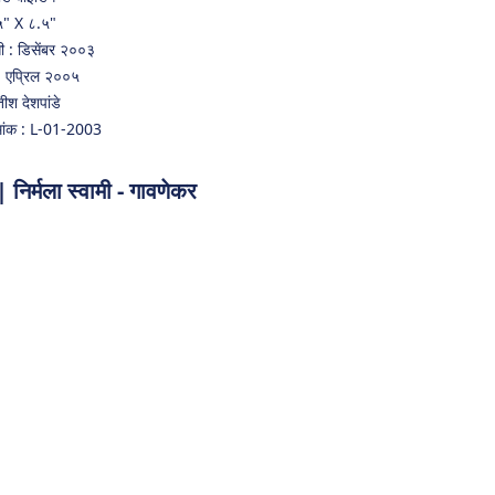
५" X ८.५"
ती : डिसेंबर २००३
ी : एप्रिल २००५
तीश देशपांडे
मांक : L-01-2003
ला स्वामी - गावणेकर