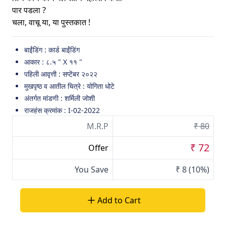
पार पडला ?
चला, वाचू या, या पुस्तकात !
बाईंडिंग : कार्ड बाईंडिंग
आकार : ८.५ " X ११ "
पहिली आवृत्ती : सप्टेंबर २०२२
मुखपृष्ठ व आतील चित्रे : योगिता धोटे
अंतर्गत मांडणी : शर्मिली जोशी
राजहंस क्रमांक : I-02-2022
M.R.P
₹ 80
₹ 72
Offer
You Save
₹ 8
(10%)
Add to Cart