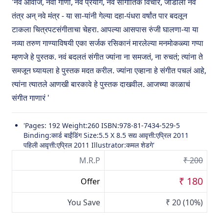
'नवे आवाज, नवी गाणी, नवे प्रयोग, नवे सांगीतिक विचार, जोडीला नवं
तंत्र अन् नवे मंत्र - या सा-यांनी गेल्या दहा-पंधरा वर्षांत पार बदलून
टाकला चित्रपटसंगीताचा चेहरा. आपल्या आसपास रुंजी घालणा-या या
नव्या तरुण गाण्याविषयी एका सर्जक रसिकानं मारलेल्या मनमोकळ्या गप्पा
म्हणजे हे पुस्तक. नवं बदलतं संगीत ज्यांना ना समजतं, ना रुचतं; त्यांना ते
समजून घ्यायला हे पुस्तक मदत करील. ज्यांना एव्हाना हे संगीत पचलं आहे,
त्यांना त्यातले आणखी बारकावे हे पुस्तक दाखवील. आजच्या काळाचं
संगीत गाणारं '
'Pages: 192 Weight:260 ISBN:978-81-7434-529-5
Binding:कार्ड बाईंडिंग Size:5.5 X 8.5 सद्य आवृत्ती:एप्रिल 2011
पहिली आवृत्ती:एप्रिल 2011 Illustrator:कमल शेडगे'
M.R.P
₹ 200
₹ 180
Offer
You Save
₹ 20
(10%)