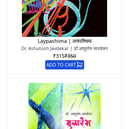
Laypashima | लयपश्चिमा
Dr. Ashutosh Javdekar | डॉ.आशुतोष जावडेकर
₹315
₹350
ADD TO CART