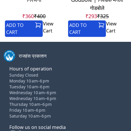
गोडबोले
₹360
₹400
₹293
₹325
View
View
ADD TO
ADD TO
Cart
Cart
CART
CART
राजहंस प्रकाशन
Hours of operation
Sunday Closed
Monday 10 am–6 pm
Tuesday 10 am–6 pm
Wednesday 10 am–6 pm
Wednesday 10 am–6 pm
Thursday 10 am–6 pm
Friday 10 am–6 pm
Saturday 10 am–6 pm
Follow us on social media