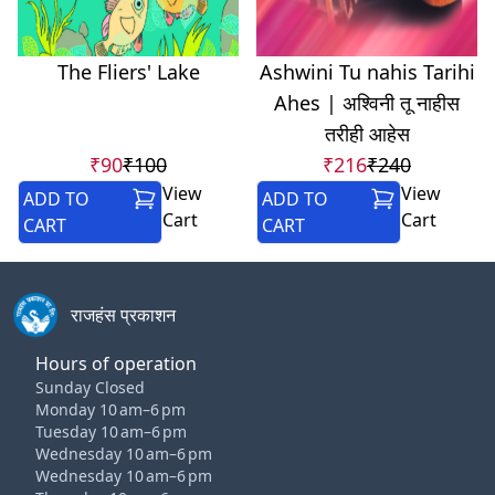
The Fliers' Lake
Ashwini Tu nahis Tarihi
Ahes | अश्विनी तू नाहीस
तरीही आहेस
₹90
₹100
₹216
₹240
View
View
ADD TO
ADD TO
Cart
Cart
CART
CART
राजहंस प्रकाशन
Hours of operation
Sunday Closed
Monday 10 am–6 pm
Tuesday 10 am–6 pm
Wednesday 10 am–6 pm
Wednesday 10 am–6 pm