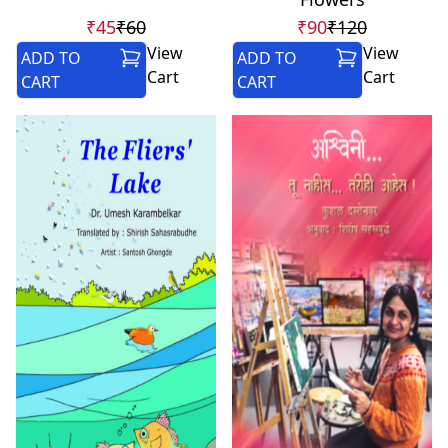
₹45
₹60
₹90
₹120
View
View
ADD TO
ADD TO
Cart
Cart
CART
CART